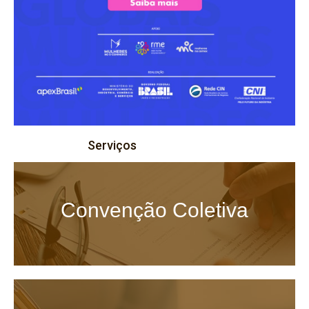
Serviços
Convenção Coletiva
Clique Aqui