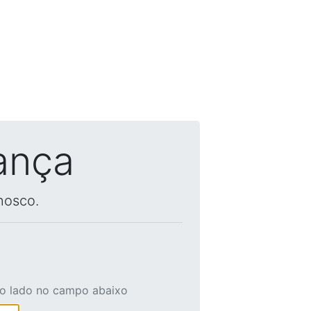
ança
nosco.
ao lado no campo abaixo