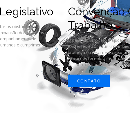
egislativo
Convenção C
Trabalho
tar os obstáculos
a expansão dos negócios e
acompanhamento de
O papel do Sindicato é ajudar a
s humanos e cumprimento
existentes e construir um ambie
promova o crescimento econôm
inovações tecnológicas, qualif
das normas legais e administrati
CONTATO