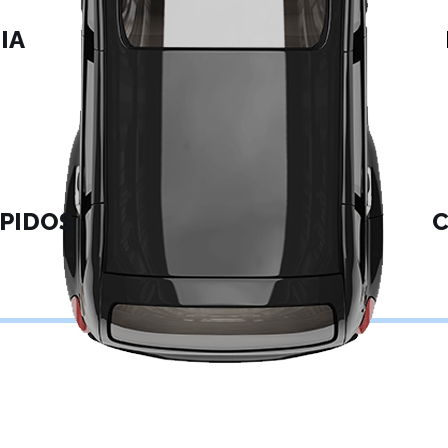
IA
PIDOS
C