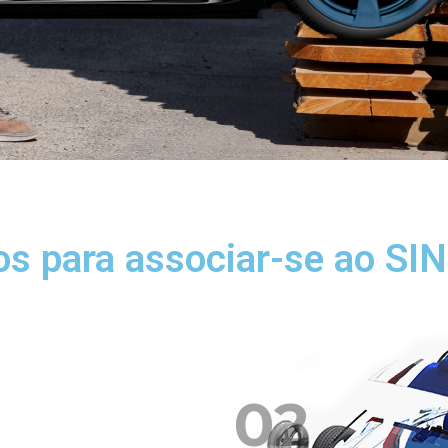
os para associar-se ao S
02