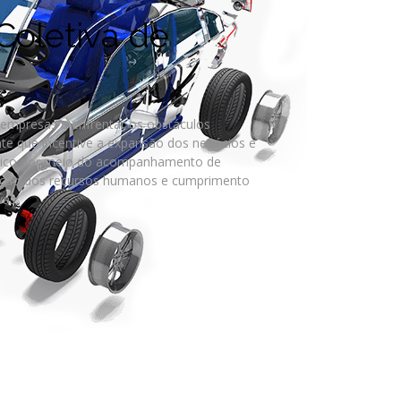
oletiva de
s empresas a enfrentar os obstáculos
nte que incentive a expansão dos negócios e
ico por meio do acompanhamento de
icação dos recursos humanos e cumprimento
vas.