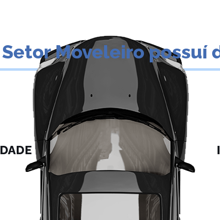
 Setor Moveleiro possuí 
IDADE