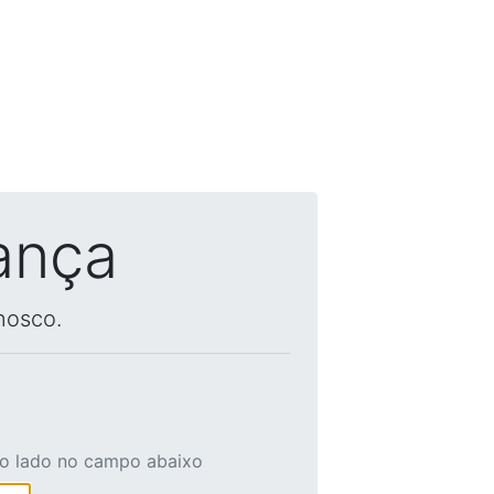
ança
nosco.
ao lado no campo abaixo